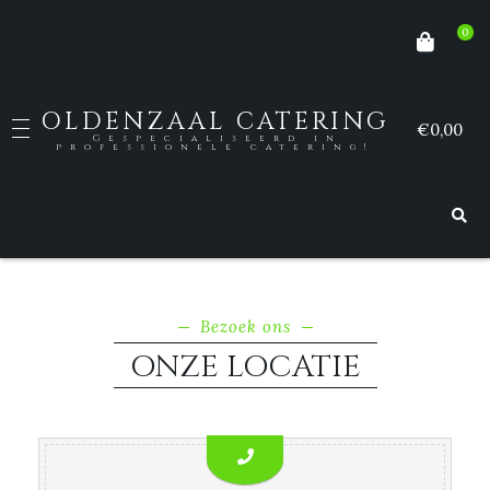
0
OLDENZAAL CATERING
€0,00
Gespecialiseerd in
professionele catering!
Bezoek ons
ONZE LOCATIE