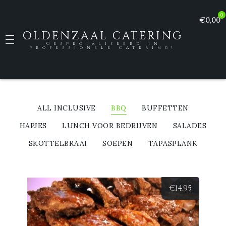
0
€0,00
OLDENZAAL CATERING
Gespecialiseerd in
professionele catering!
ALL INCLUSIVE
BBQ
BUFFETTEN
HAPJES
LUNCH VOOR BEDRIJVEN
SALADES
SKOTTELBRAAI
SOEPEN
TAPASPLANK
€
14,95