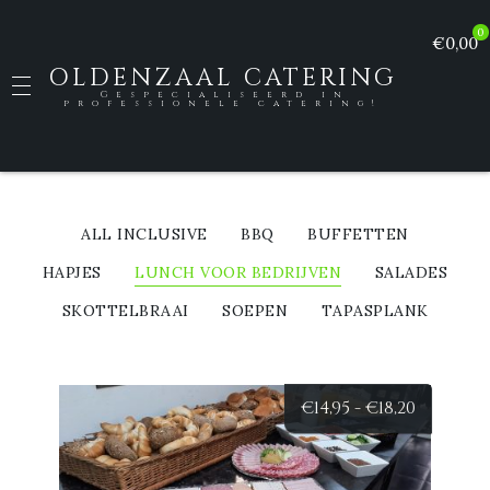
0
€0,00
OLDENZAAL CATERING
Gespecialiseerd in
professionele catering!
ALL INCLUSIVE
BBQ
BUFFETTEN
HAPJES
LUNCH VOOR BEDRIJVEN
SALADES
SKOTTELBRAAI
SOEPEN
TAPASPLANK
Prijsklas
€
14,95
-
€
18,20
€14,95