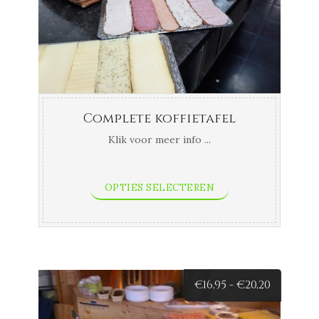
tot
€18,20
Complete koffietafel
Klik voor meer info ...
OPTIES SELECTEREN
Prijsklas
€
16,95
-
€
20,20
€16,95