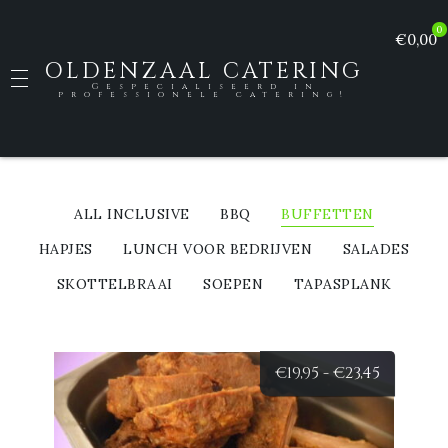
0
€0,00
OLDENZAAL CATERING
Gespecialiseerd in
professionele catering!
ALL INCLUSIVE
BBQ
BUFFETTEN
HAPJES
LUNCH VOOR BEDRIJVEN
SALADES
SKOTTELBRAAI
SOEPEN
TAPASPLANK
Prijsklas
€
19,95
-
€
23,45
€19,95