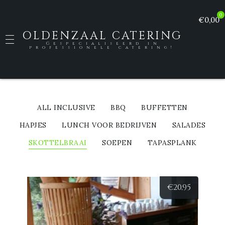
0
€0,00
OLDENZAAL CATERING
Gespecialiseerd in
professionele catering!
ALL INCLUSIVE
BBQ
BUFFETTEN
HAPJES
LUNCH VOOR BEDRIJVEN
SALADES
SKOTTELBRAAI
SOEPEN
TAPASPLANK
€
20,95