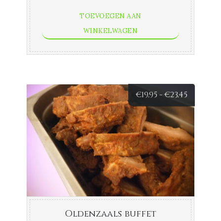
TOEVOEGEN AAN
WINKELWAGEN
Prijsklas
€
19,95
-
€
23,45
€19,95
tot
€23,45
Oldenzaals buffet