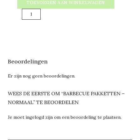
TOEVOEGEN AAN WINKELWAGEN
Barbecue
pakketten
-
normaal
aantal
Beoordelingen
Er zijn nog geen beoordelingen.
WEES DE EERSTE OM “BARBECUE PAKKETTEN –
NORMAAL” TE BEOORDELEN
Je moet
ingelogd zijn
om een beoordeling te plaatsen.