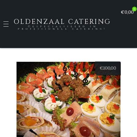
0
€0,00
OLDENZAAL CATERING
Gespecialiseerd in
professionele catering!
€
100,00