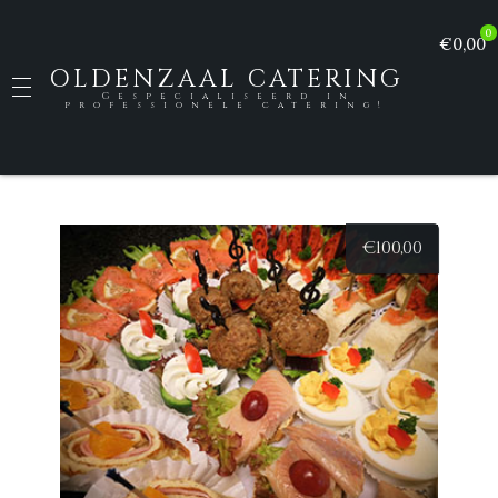
0
€0,00
OLDENZAAL CATERING
Gespecialiseerd in
professionele catering!
€
100,00