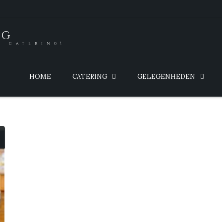
NG
e catering!
HOME
CATERING
GELEGENHEDEN