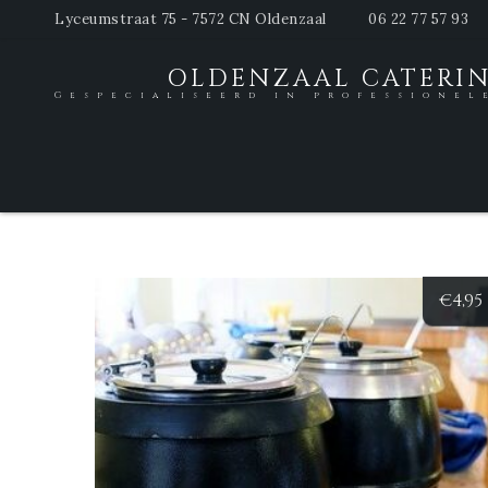
Lyceumstraat 75 - 7572 CN Oldenzaal
06 22 77 57 93
OLDENZAAL CATERI
Gespecialiseerd in professionel
€
4,95