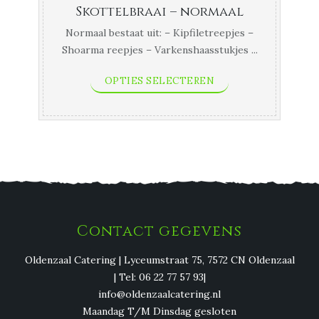
Skottelbraai – normaal
Normaal bestaat uit: – Kipfiletreepjes –
Shoarma reepjes – Varkenshaasstukjes ...
OPTIES SELECTEREN
Contact gegevens
Oldenzaal Catering | Lyceumstraat 75, 7572 CN Oldenzaal
| Tel: 06 22 77 57 93|
info@oldenzaalcatering.nl
Maandag T/M Dinsdag gesloten