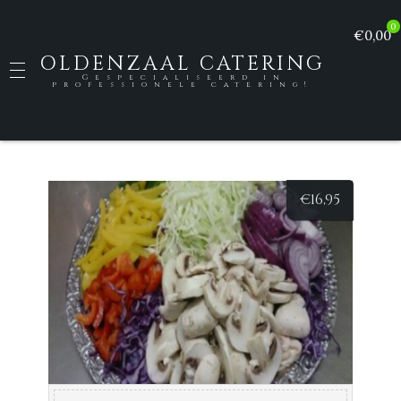
0
€0,00
OLDENZAAL CATERING
Gespecialiseerd in
professionele catering!
€
16,95