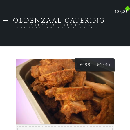
0
€0,00
OLDENZAAL CATERING
Gespecialiseerd in
professionele catering!
Prijsklas
€
19,95
-
€
23,45
€19,95
tot
€23,45