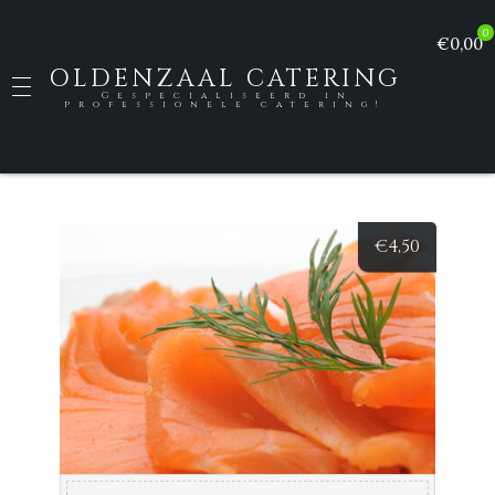
0
€0,00
OLDENZAAL CATERING
Gespecialiseerd in
professionele catering!
€
4,50