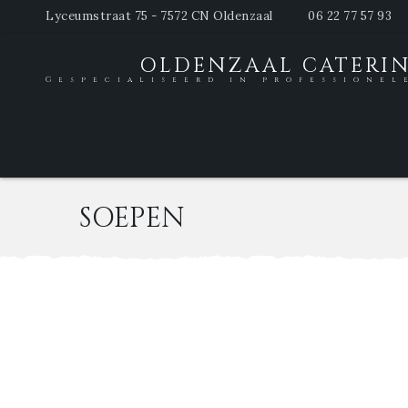
Lyceumstraat 75 - 7572 CN Oldenzaal
06 22 77 57 93
OLDENZAAL CATERI
Gespecialiseerd in professionel
SOEPEN