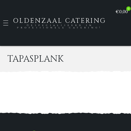
0
€0,00
OLDENZAAL CATERING
Gespecialiseerd in
professionele catering!
TAPASPLANK