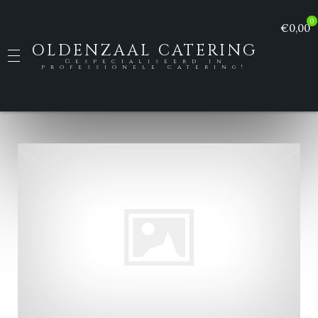
0
€0,00
OLDENZAAL CATERING
Gespecialiseerd in
professionele catering!