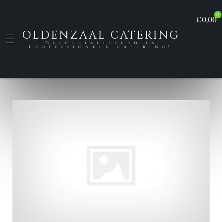
0
€0,00
OLDENZAAL CATERING
Gespecialiseerd in
professionele catering!