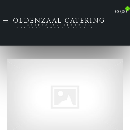
0
€0,00
OLDENZAAL CATERING
Gespecialiseerd in
professionele catering!