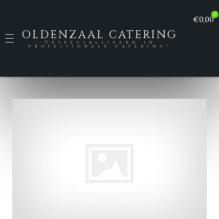
0
€0,00
OLDENZAAL CATERING
Gespecialiseerd in
professionele catering!